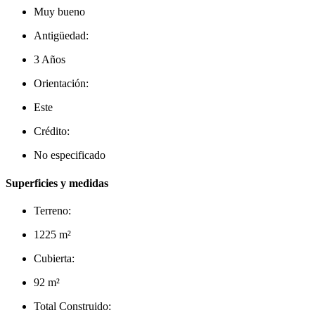
Muy bueno
Antigüedad:
3 Años
Orientación:
Este
Crédito:
No especificado
Superficies y medidas
Terreno:
1225 m²
Cubierta:
92 m²
Total Construido: